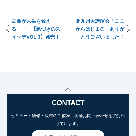
言葉が人生を変え
北九州大講演会「ここ
る・・・【気づきのス
からはじまる」ありが
イッチVOL.3】発売！
とうございました！
Back
To
CONTACT
Top
セミナー・研修・取材のご依頼、各種お問い合わせを受け付
けています。