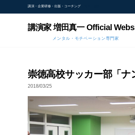
Skip
講演・企業研修・出版・コーチング
・熊本・講師
to
content
講演家 増田真一 Official Websi
メンタル・モチベーション専門家
崇徳高校サッカー部「ナ
2018/03/25