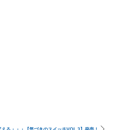
える・・・【気づきのスイッチVOL.3】発売！