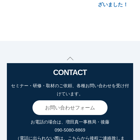
ざいました！
Back
To
CONTACT
Top
セミナー・研修・取材のご依頼、各種お問い合わせを受け付
けています。
お問い合わせフォーム
お電話の場合は、増田真一事務局・後藤
090-5080-8869
（電話に出られない際は、こちらから後程ご連絡致しま