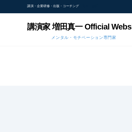
Skip
講演・企業研修・出版・コーチング
・熊本・講師
to
content
講演家 増田真一 Official Websi
メンタル・モチベーション専門家